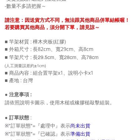
-數量不多請把握～
請注意：因送貨方式不同，無法跟其他商品併單結帳喔！
若要購買其他商品，須分開下單，請見諒～
:
樺木夾板(紅膠)
■ 竿架材質
: 長
■ 外箱尺寸
82cm、寬29cm、高8cm
:
長29.5cm、寬
28
cm
、高78cm
■
竿架尺寸
(人工測量誤差約
1cm)
±
: 組合置竿架
■ 商品內容
x1
、說明小卡x1
:
■ 產地
台灣
● 注意事項 :
請依照說明卡圖示，使用木槌或橡膠槌敲擊組裝。
●
訂單狀態
:
"訂單狀態"=『
處理中』表示
尚未出貨
※
"訂單狀態"=『
已確認』
表示
準備出貨
※