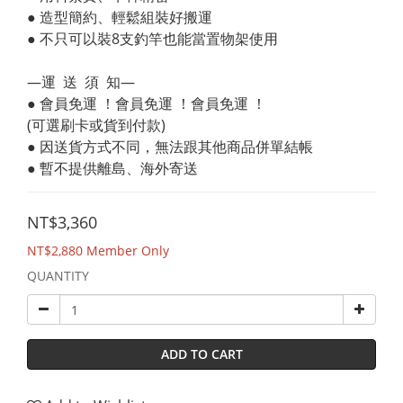
● 造型簡約、輕鬆組裝好搬運
● 不只可以裝8支釣竿也能當置物架使用
—運  送  須  知—
● 會員免運 ！會員免運 ！會員免運 ！
(可選刷卡或貨到付款)
● 因送貨方式不同，無法跟其他商品併單結帳
● 暫不提供離島、海外寄送
NT$3,360
NT$2,880
Member Only
QUANTITY
ADD TO CART