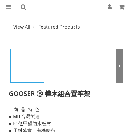
View All
Featured Products
GOOSER Ⓑ 樺木組合置竿架
—商  品  特  色—
● MIT台灣製造
● E1低甲醛防水板材
● 用料紮實、卡榫精密