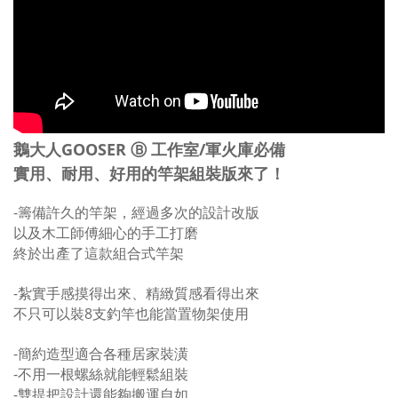
鵝大人GOOSER Ⓑ 工作室/軍火庫必備
實用、耐用、好用的竿架組裝版來了！
-籌備許久的竿架，經過多次的設計改版
以及木工師傅細心的手工打磨
終於出產了這款組合式竿架
-紮實手感摸得出來、精緻質感看得出來
不只可以裝8支釣竿也能當置物架使用
-簡約造型適合各種居家裝潢
-不用一根螺絲就能輕鬆組裝
-雙提把設計還能夠搬運自如