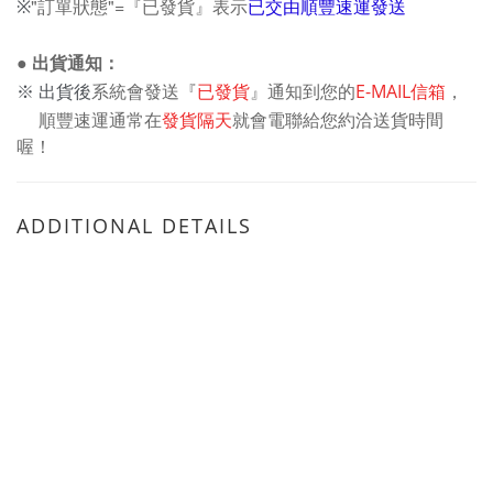
"訂單狀態"=『已
發貨』表示
已交由順豐速運發送
※
● 出貨通知：
系統會發送
『
已發貨
』通知到您的
E-MAIL信箱
，
※ 出貨後
順豐速運通常在
發貨隔天
就會電聯給您約洽送貨時間
喔！
ADDITIONAL DETAILS