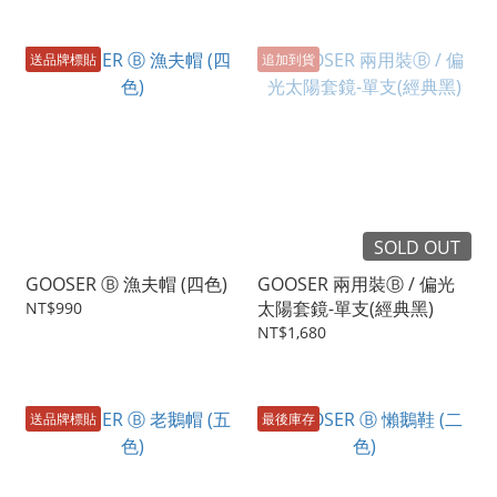
送品牌標貼
追加到貨
SOLD OUT
GOOSER Ⓑ 漁夫帽 (四色)
GOOSER 兩用裝Ⓑ / 偏光
太陽套鏡-單支(經典黑)
NT$990
NT$1,680
送品牌標貼
最後庫存