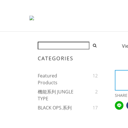
Vi
CATEGORIES
Featured
12
Products
機能系列 JUNGLE
2
SHARE
TYPE
BLACK OPS.系列
17