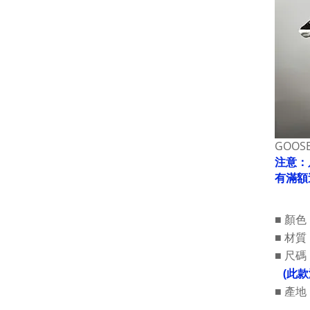
GOOS
注意：
有滿額
顏色 
■
材質 
■
■
尺碼 
(此款
產地 
■