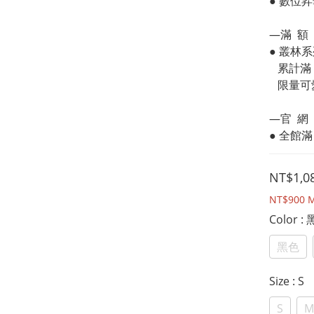
● 數位
—滿  額 
● 叢林
   累計
   限
—官  網 
● 全館滿
NT$1,0
NT$900
M
Color
:
黑色
Size
: S
S
M