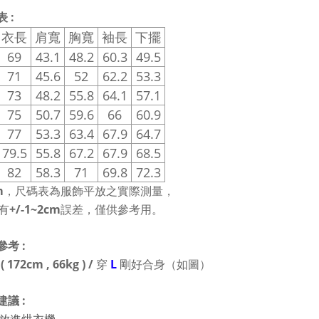
表 :
衣長
肩寬
胸寬
袖長
下擺
69
43.1
48.2
60.3
49.5
71
45.6
52
62.2
53.3
73
48.2
55.8
64.1
57.1
75
50.7
59.6
66
60.9
77
53.3
63.4
67.9
64.7
79.5
55.8
67.2
67.9
68.5
82
58.3
71
69.8
72.3
，尺碼表為服飾平放之實際測量，
m
有
誤差，僅供參考用。
+/-1~2cm
參考 :
穿
剛好合身（如圖）
( 172cm , 66kg ) /
L
建議 :