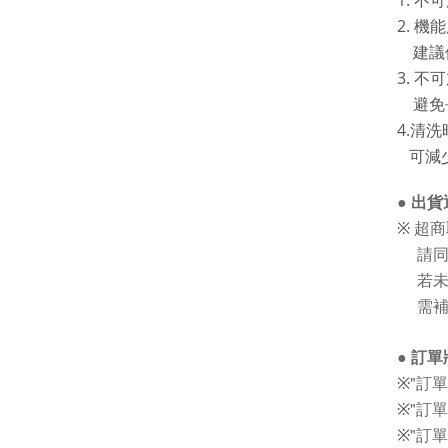
1. 
2. 
建議
3. 
避免
4.清
可減少
● 出
超商
※
請同
若未
需補
●
訂單
"訂單
※
"訂單
※
"訂
※