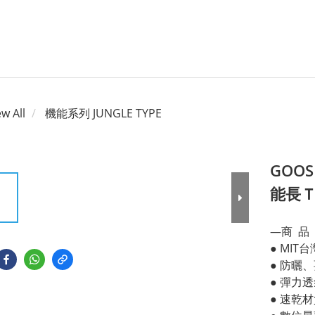
ew All
機能系列 JUNGLE TYPE
GOOS
能長Ｔ
—商  品 
● MIT
● 防曬
● 彈力
● 速乾