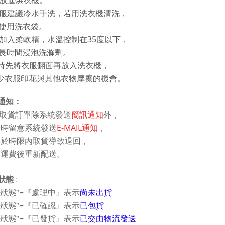
不可放進烘衣機。
機能服建議冷水手洗，若用洗衣機清洗，
使用洗衣袋
。
不可加入柔軟精，水溫控制在35度以下，
長時間浸泡洗滌劑。
洗時先將衣服翻面再放入洗衣機，
衣服印花與其他衣物摩擦的機會。
貨通知：
取貨訂單除系統發送
簡訊通知
外，
時留意系統發送
E-MAIL通知
，
於時限內取貨導致退回
，
運費後重新配送。
狀態
:
狀態"=『
處理中』表示
尚未出貨
狀態"=『
已確認』
表示
已包貨
單狀態"=『已
發貨』表示
已交由物流發送