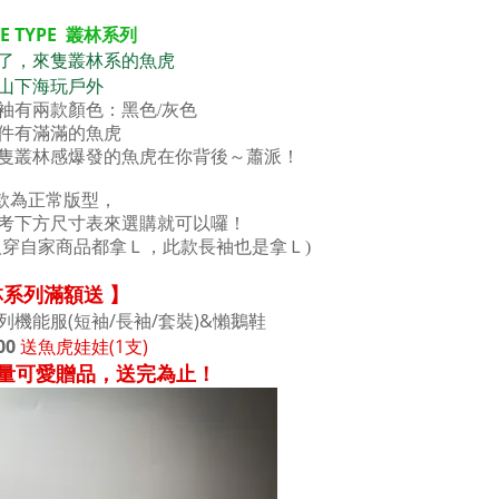
E TYPE
叢林系列
了，
來隻叢林系的魚虎
山下海玩戶外
袖有兩款顏色：黑色/灰色
件有滿滿的魚虎
隻叢林感爆發的魚虎在你背後～蕭派！
 本款為正常版型，
考下方尺寸表來選購就可以囉！
人穿自家商品都拿Ｌ，此款長袖也是拿Ｌ)
林系列滿額送
】
列機能服(短袖/長袖/套裝)
&懶鵝鞋
00
送魚虎娃娃(1支)
- 限量可愛贈品，送完為止！