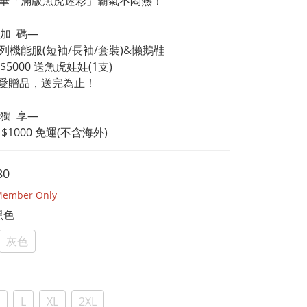
昇華「滿版魚虎迷彩」霸氣不悶熱！
 加  碼—
系列機能服(短袖/長袖/套裝)&懶鵝鞋
滿 $5000 送魚虎娃娃(1支)
量可愛贈品，送完為止！
 獨  享—
 $1000 免運(不含海外)
80
ember Only
 黑色
灰色
L
XL
2XL