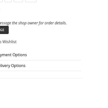
t
ssage the shop owner for order details.
GE
o Wishlist
yment Options
livery Options