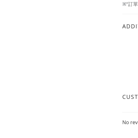
"訂
※
ADDI
CUS
No rev