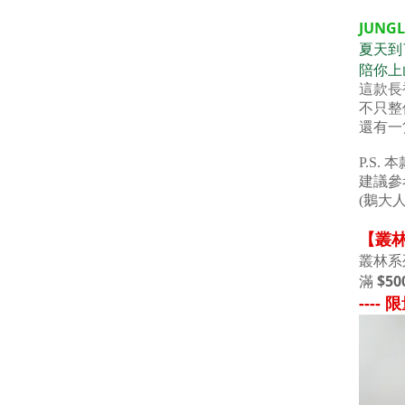
JUNGL
夏天到
陪你上
這款長
不只整
還有一
P.S.
建議參
(鵝大
【叢
叢林系
滿
$50
---