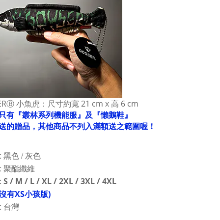
ERⒷ 小魚虎：尺寸約寬 21 cm x 高 6 cm
只有『叢林系列機能服』及
『
懶鵝鞋
』
送的贈品，
其他商品
不列入滿額送之範圍喔！
: 黑色 / 灰色
: 聚酯纖維
:
S / M / L / XL / 2XL / 3XL / 4XL
沒有XS小孩版)
: 台灣