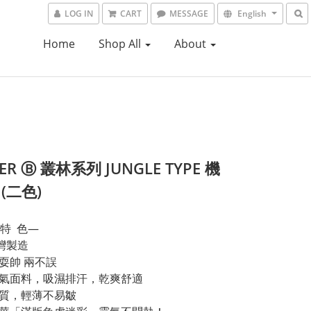
LOG IN
CART
MESSAGE
English
Home
Shop All
About
ER Ⓑ 叢林系列 JUNGLE TYPE 機
(二色)
 特  色—
台灣製造
、耍帥 兩不誤
透氣面料，吸濕排汗，乾爽舒適
材質，輕薄不易皺