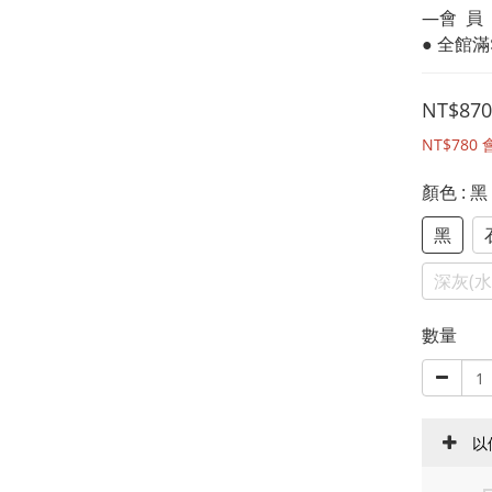
—會  員 
● 全館滿
NT$870
NT$780
顏色
: 黑
黑
深灰(水
數量
以