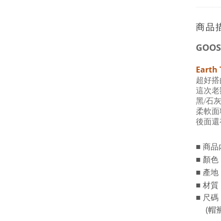
商品
GOOS
Earth
超好搭
這次老
黑/石
柔軟面
後面還
商品
■
顏色 
■
產地 
■
材質 
■
■
尺碼 
(帽簷