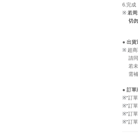
6.完成
※
若周
切勿
● 出
超商
※
請同
若未
需補
●
訂單
"訂單
※
"訂單
※
"訂
※
"訂
※