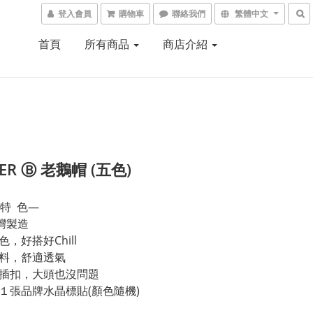
登入會員
購物車
聯絡我們
繁體中文
首頁
所有商品
商店介紹
ER Ⓑ 老鵝帽 (五色)
 特  色—
台灣製造
色，好搭好Chill
面料，舒適透氣
式插扣，大頭也沒問題
送１張品牌水晶標貼(顏色隨機)