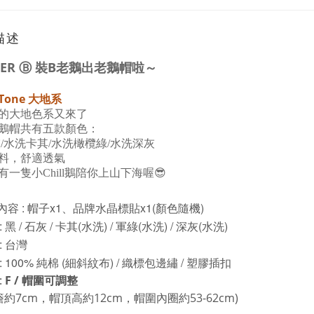
描述
ER Ⓑ
裝
B老
鵝
出老鵝帽啦～
 Tone
大地系
的大地色系又來了
鵝帽共有五款顏色：
灰/水洗卡其/水洗橄欖綠/水洗深灰
料，舒適透氣
有一隻小Chill鵝陪你上山下海喔😎
內容 : 帽子x1、品牌水晶標貼x1(顏色隨機)
: 黑 / 石灰 / 卡其(水洗) / 軍綠(水洗) / 深灰(水洗)
: 台灣
: 100% 純棉 (細斜紋布) / 織標包邊繡 / 塑膠插扣
:
F / 帽圍可調整
約7cm，
帽頂高約12cm，
帽圍內圈約53-62cm)