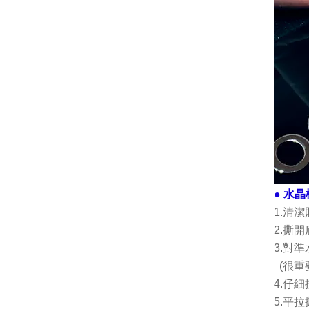
● 水
1.
清潔
2.撕
3.對
(很重
4.
仔細
5.平