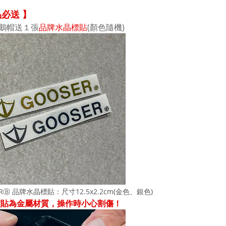
品必送
】
鵝帽送１張
品牌水晶標貼
(顏色隨機)
ERⒷ 品牌水晶標貼：尺寸12.5x2.2cm(金色、銀色)
標貼為金屬材質，操作時小心割傷！