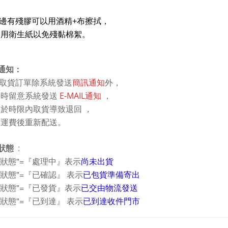
邊有殘膠可以用酒精+布擦拭，
用衛生紙以免殘黏棉絮。
貨通知：
取貨訂單除系統發送
簡訊通知
外，
時留意系統發送
E-MAIL通知
，
於時限內取貨導致退回
，
運費後重新配送。
狀態
:
狀態"=『
處理中』表示
尚未出貨
狀態"=『
已確認』
表示
已包貨
準備寄出
單狀態"=『已
發貨』表示
已交由物流發送
單狀態"=『已到達
』
表示
已到達收件門市