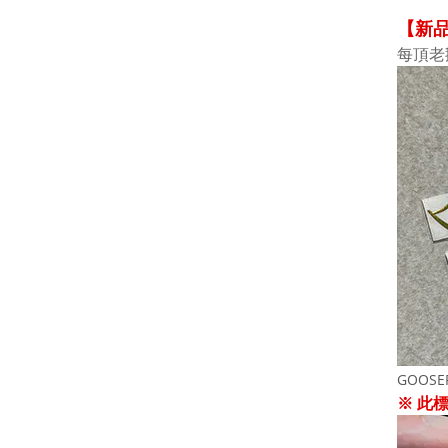
【新
每頂老
GOOS
※ 此