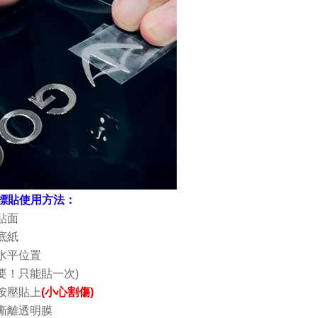
晶標貼使用方法：
貼面
開底紙
準水平位置
要！只能貼一次)
按壓貼上
(
小心割傷)
拉撕離透明膜