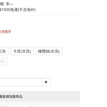
 獨  享—
$1000免運(不含海外)
會員獨享
石灰
卡其(水洗)
橄欖綠(水洗)
洗)
優惠價加購商品