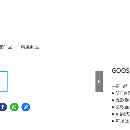
部商品
精選商品
GOOS
—商  品 
● MIT
● 五款顏
● 柔軟
● 可調
● 每頂